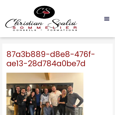
Les Formations
87a3b889-d8e8-476f-
ae13-28d784a0be7d