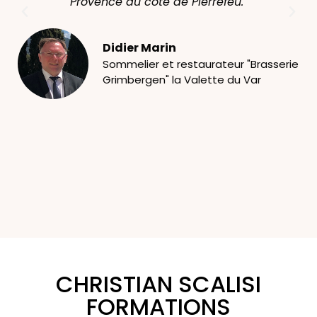
Provence du coté de Pierrefeu."
e
p
Didier Marin
Sommelier et restaurateur "Brasserie
Grimbergen" la Valette du Var
CHRISTIAN SCALISI
FORMATIONS